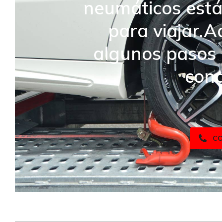
neumáticos está
para viajar.A
algunos pasos 
cond
C