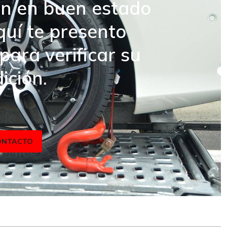
n en buen estado
quí te presento
para verificar su
ición.
ONTACTO